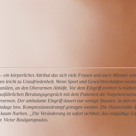
– ein körperliches Attribut das sich viele Frauen und auch Männer w
 leicht zu Unzufriedenheit. Wenn Sport und Gewichtsreduktion nichts h
nülen, an den Oberarmen Abhilfe. Vor dem Eingriff erörtert Schönheit
usführlichen Beratungsgespräch mit dem Patienten die Vorgehensweis
armen. Der ambulante Eingriff dauert nur wenige Stunden. In den er
dage bzw. Kompressionsstrumpf getragen werden. Die Hautschnitte die
n kaum Narben. „Die Veränderung ist sofort sichtbar, das endgültige E
r. Victor Boulgaropoulos.