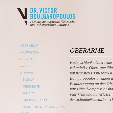
ÜBER MICH
OBERARME
ORDINATION
GESICHT
Feste, schlanke Oberarme 
BRUST
voluminöse Oberarme führen
KÖRPER
mit neuesten High-Tech- Ka
Boulgaropoulos in einem a
BAUCH
Fettabsaugung an den Ober
OBERARME
muss eine Kompressionsban
WADEN
sehr klein und hinterlasse
der Schönheitsmediziner D
OBERSCHENKEL
BAUCHDECKENSTRAFFUNG