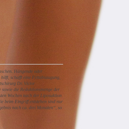
ünschen. Hängende oder
ilft, schafft eine Fettabsaugung,
schirurg Dr. Victor
e sowie die Reduktionsmenge der
sten Wochen nach der Liposuktion
 beim Eingriff entstehen sind nur
rgebnis nach ca. drei Monaten“, so